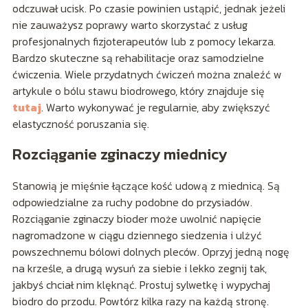
odczuwał ucisk. Po czasie powinien ustąpić, jednak jeżeli
nie zauważysz poprawy warto skorzystać z usług
profesjonalnych fizjoterapeutów lub z pomocy lekarza.
Bardzo skuteczne są rehabilitacje oraz samodzielne
ćwiczenia. Wiele przydatnych ćwiczeń można znaleźć w
artykule o bólu stawu biodrowego, który znajduje się
tutaj
. Warto wykonywać je regularnie, aby zwiększyć
elastyczność poruszania się.
Rozciąganie zginaczy miednicy
Stanowią je mięśnie łączące kość udową z miednicą. Są
odpowiedzialne za ruchy podobne do przysiadów.
Rozciąganie zginaczy bioder może uwolnić napięcie
nagromadzone w ciągu dziennego siedzenia i ulżyć
powszechnemu bólowi dolnych pleców. Oprzyj jedną nogę
na krześle, a drugą wysuń za siebie i lekko zegnij tak,
jakbyś chciał nim klęknąć. Prostuj sylwetkę i wypychaj
biodro do przodu. Powtórz kilka razy na każdą stronę.