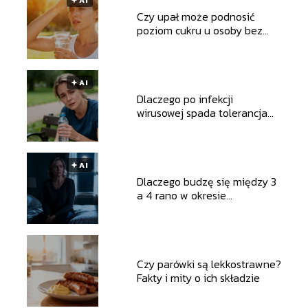
Czy upał może podnosić
poziom cukru u osoby bez
cukrzycy?
🟅 AI
Dlaczego po infekcji
wirusowej spada tolerancja
wysiłku?
🟅 AI
Dlaczego budzę się między 3
a 4 rano w okresie
perimenopauzy?
Czy parówki są lekkostrawne?
Fakty i mity o ich składzie