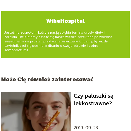
WiheHospital
Jesteśmy zespołem, który z pasją zgłębia tematy urody, diety i
zdrowia. Uwielbiamy dzielić się naszą wiedzą, przekładając złożone
zagadnienia na proste i praktyczne wskazówki. Chcemy, by każdy
czytelnik czuł się pewnie w dbaniu o swoje zdrowie i dobre
samopoczucie.
Może Cię również zainteresować
Czy paluszki są
lekkostrawne?
Fakty i mity o
przekąskach
2019-09-23