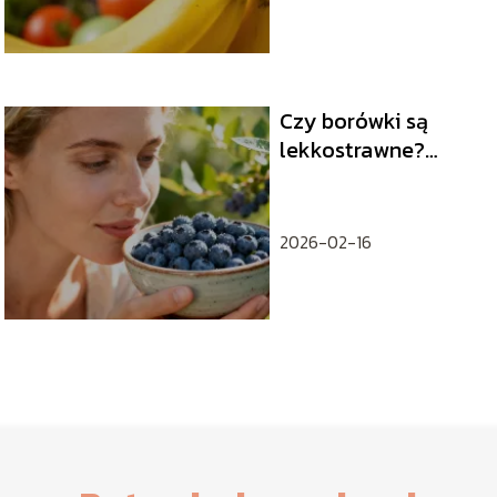
Czy borówki są
lekkostrawne?
Właściwości
zdrowotne owoców
2026-02-16