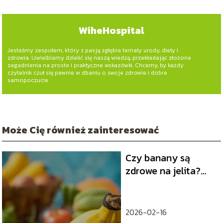
WiheHospital
Jesteśmy zespołem, który z pasją zgłębia tematy urody, diety i
zdrowia. Uwielbiamy dzielić się naszą wiedzą, przekładając złożone
zagadnienia na proste i praktyczne wskazówki. Chcemy, by każdy
czytelnik czuł się pewnie w dbaniu o swoje zdrowie i dobre
samopoczucie.
Może Cię również zainteresować
Czy banany są
zdrowe na jelita?
Oto co warto
wiedzieć
2026-02-16