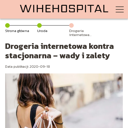
Strona główna
Uroda
Drogeria
internetowa
kontra
Drogeria internetowa kontra
stacjonarna –
wady i zalety
stacjonarna – wady i zalety
Data publikacji: 2020-09-18