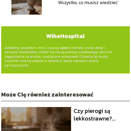
Wszystko, co musisz wiedzieć
WiheHospital
Jesteśmy zespołem, który z pasją zgłębia tematy urody, diety i
zdrowia. Uwielbiamy dzielić się naszą wiedzą, przekładając złożone
zagadnienia na proste i praktyczne wskazówki. Chcemy, by każdy
czytelnik czuł się pewnie w dbaniu o swoje zdrowie i dobre
samopoczucie.
Może Cię również zainteresować
Czy pierogi są
lekkostrawne?
Wszystko, co musisz