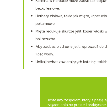
Kofeina w herbacie może zaostrzać objawy 
bezkofeinowe.
Herbaty ziołowe, takie jak mięta, koper włos
pokarmowe.
Mięta redukuje skurcze jelit, koper włosk
ból brzucha.
Aby zadbać o zdrowie jelit, wprowadź do d
ilość wody.
Unikaj herbat zawierających kofeinę, taki
Jesteśmy zespołem, który z pasją zg
zagadnienia na proste i praktyczne