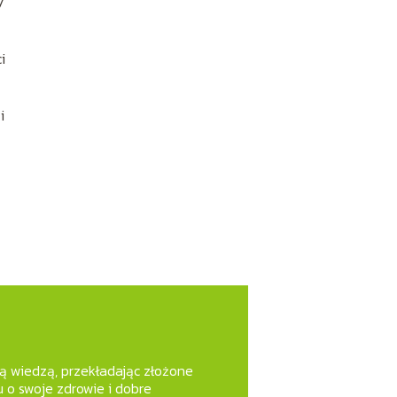
y
i
i
zą wiedzą, przekładając złożone
 o swoje zdrowie i dobre