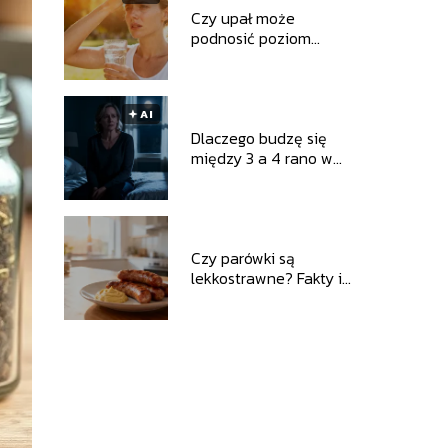
Czy upał może
podnosić poziom
cukru u osoby bez
cukrzycy?
🟅 AI
Dlaczego budzę się
między 3 a 4 rano w
okresie
perimenopauzy?
Czy parówki są
lekkostrawne? Fakty i
mity o ich składzie