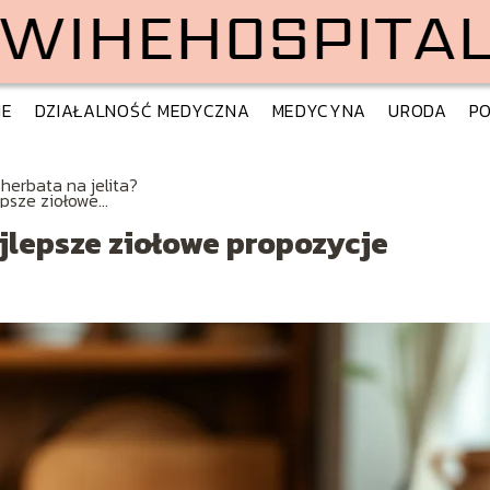
IE
DZIAŁALNOŚĆ MEDYCZNA
MEDYCYNA
URODA
PO
 herbata na jelita?
epsze ziołowe
ozycje
ajlepsze ziołowe propozycje