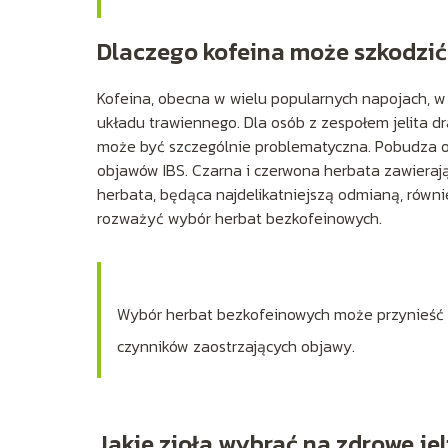
Dlaczego kofeina może szkodzić
Kofeina, obecna w wielu popularnych napojach, 
układu trawiennego. Dla osób z zespołem jelita d
może być szczególnie problematyczna. Pobudza on
objawów IBS. Czarna i czerwona herbata zawierają 
herbata, będąca najdelikatniejszą odmianą, równie
rozważyć wybór herbat bezkofeinowych.
Wybór herbat bezkofeinowych może przynieść ul
czynników zaostrzających objawy.
Jakie zioła wybrać na zdrowe jel