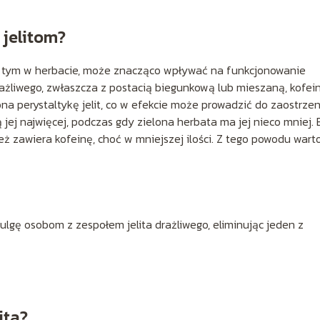
 jelitom?
w tym w herbacie, może znacząco wpływać na funkcjonowanie
rażliwego, zwłaszcza z postacią biegunkową lub mieszaną, kofei
a perystaltykę jelit, co w efekcie może prowadzić do zaostrzen
jej najwięcej, podczas gdy zielona herbata ma jej nieco mniej. 
ż zawiera kofeinę, choć w mniejszej ilości. Z tego powodu wart
gę osobom z zespołem jelita drażliwego, eliminując jeden z
ita?