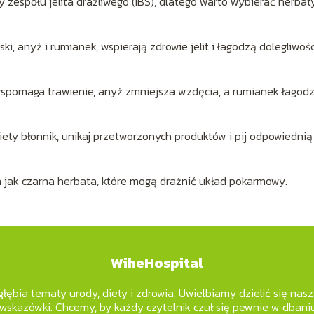
zespołu jelita drażliwego (IBS), dlatego warto wybierać herbat
ki, anyż i rumianek, wspierają zdrowie jelit i łagodzą dolegliwośc
i wspomaga trawienie, anyż zmniejsza wzdęcia, a rumianek łagodz
iety błonnik, unikaj przetworzonych produktów i pij odpowiednią
ch jak czarna herbata, które mogą drażnić układ pokarmowy.
WiheHospital
łębia tematy urody, diety i zdrowia. Uwielbiamy dzielić się nas
 wskazówki. Chcemy, by każdy czytelnik czuł się pewnie w dbaniu