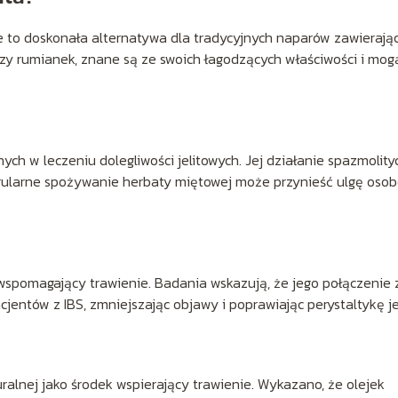
e to doskonała alternatywa dla tradycyjnych naparów zawierają
ż czy rumianek, znane są ze swoich łagodzących właściwości i mog
ych w leczeniu dolegliwości jelitowych. Jej działanie spazmolit
egularne spożywanie herbaty miętowej może przynieść ulgę oso
wspomagający trawienie. Badania wskazują, że jego połączenie 
entów z IBS, zmniejszając objawy i poprawiając perystaltykę jel
lnej jako środek wspierający trawienie. Wykazano, że olejek