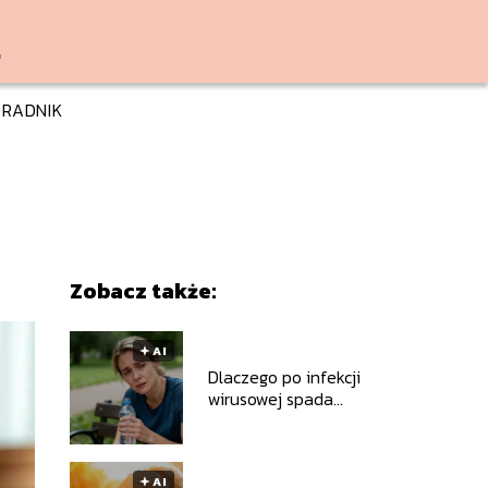
RADNIK
Zobacz także:
🟅 AI
Dlaczego po infekcji
wirusowej spada
tolerancja wysiłku?
🟅 AI