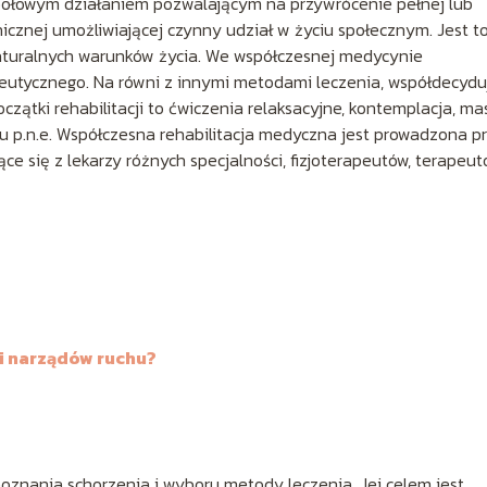
połowym działaniem pozwalającym na przywrócenie pełnej lub
icznej umożliwiającej czynny udział w życiu społecznym. Jest t
naturalnych warunków życia. We współczesnej medycynie
rapeutycznego. Na równi z innymi metodami leczenia, współdecydu
czątki rehabilitacji to ćwiczenia relaksacyjne, kontemplacja, m
u p.n.e. Współczesna rehabilitacja medyczna jest prowadzona p
ce się z lekarzy różnych specjalności, fizjoterapeutów, terapeu
ji narządów ruchu?
oznania schorzenia i wyboru metody leczenia. Jej celem jest