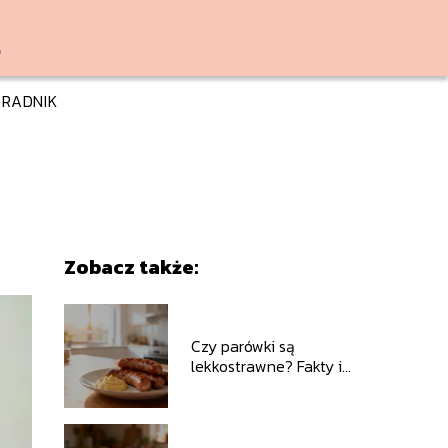
RADNIK
Zobacz także:
Czy parówki są
lekkostrawne? Fakty i
mity o ich składzie