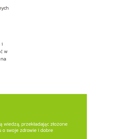
nych
 i
ać w
 na
zą wiedzą, przekładając złożone
 o swoje zdrowie i dobre