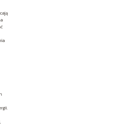
cają
na
ać
nia
h
rgii.
,