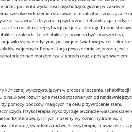
ie przez pacjenta wydolności psychofizjologicznej w zakresie
nia szerokie wdrożenie i stosowanie rehabilitacji znacząco skra
sokiej sprawności fizycznej i psychicznej. Rehabilitacja medycz
le zależna od aktualnej sytuacji pacjenta, dlatego trudno stosow
ilitacji zakłada, że rehabilitacja powinna być: powszechna,
i pojawiło się w medycynie, po I wojnie światowej w celu określe
alidów wojennych. Rehabilitacja powszechnie kojarzona jest z
ją w sanatoriach nad morzem czy w górach oraz z postępowaniem
 klinicznej wykorzystującym w procesie leczenia, rehabilitacji i
rciu o naukowe rozwinięcie metod stosowanych od najdawniejszyc
 przy pomocy bodźców, mających na celu przywrócenie stanu
czniczych. Fizykoterapia wykorzystuje lecznicze właściwości ene
tod fizjoterapeutycznych możemy wyróżnić: hydroterapię,
rasonoterapię, światłolecznictwo, kinezyterapię, masaż leczniczy