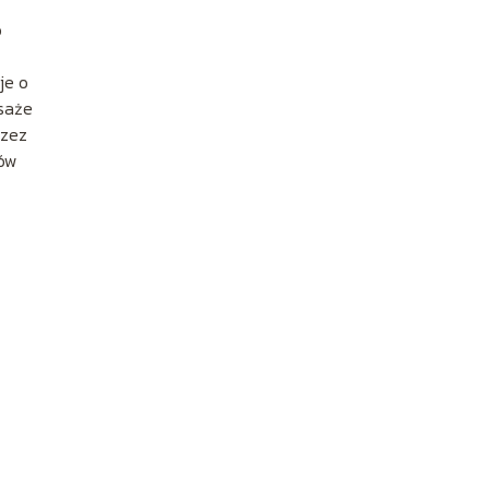
o
je o
asaże
rzez
tów