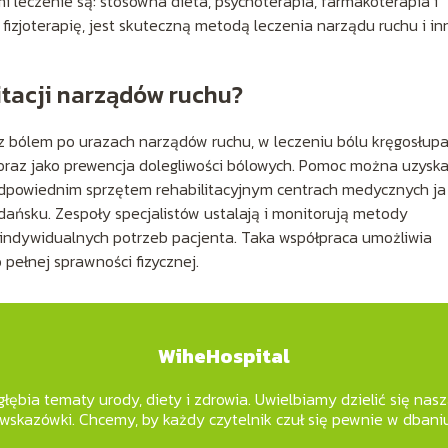
 leczenie są: stosowna dieta, psychoterapia, farmakoterapia i
fizjoterapię, jest skuteczną metodą leczenia narządu ruchu i in
itacji narządów ruchu?
z bólem po urazach narządów ruchu, w leczeniu bólu kręgosłupa
raz jako prewencja dolegliwości bólowych. Pomoc można uzysk
dpowiednim sprzętem rehabilitacyjnym centrach medycznych ja
dańsku. Zespoły specjalistów ustalają i monitorują metody
indywidualnych potrzeb pacjenta. Taka współpraca umożliwia
pełnej sprawności fizycznej.
WiheHospital
łębia tematy urody, diety i zdrowia. Uwielbiamy dzielić się nas
 wskazówki. Chcemy, by każdy czytelnik czuł się pewnie w dbaniu