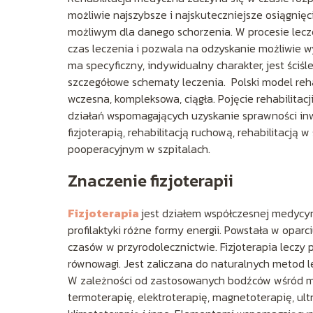
możliwie najszybsze i najskuteczniejsze osiągnięc
możliwym dla danego schorzenia. W procesie lecze
czas leczenia i pozwala na odzyskanie możliwie wy
ma specyficzny, indywidualny charakter, jest ściś
szczegółowe schematy leczenia. Polski model rehab
wczesna, kompleksowa, ciągła. Pojęcie rehabilitacj
działań wspomagających uzyskanie sprawności inw
fizjoterapią, rehabilitacją ruchową, rehabilitac
pooperacyjnym w szpitalach.
Znaczenie fizjoterapii
Fizjoterapia
jest działem współczesnej medycyny
profilaktyki różne formy energii. Powstała w opa
czasów w przyrodolecznictwie. Fizjoterapia leczy
równowagi. Jest zaliczana do naturalnych metod le
W zależności od zastosowanych bodźców wśród me
termoterapię, elektroterapię, magnetoterapię, ult