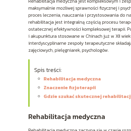
Rehabilitacja medyczna jest kompleksowym i zes
maksymalnie możliwej sprawności fizycznej i psych
proces leczenia, nauczania i przystosowania do 
rehabilitacja jest integralną częścią procesu te
ostatecznej efektywności kompleksowej terapii. Po
i akupunktura stosowane w Chinach już w XII wiek
interdyscyplinarne zespoły terapeutyczne składają
zajęciowych, pielęgniarek, psychologów.
Spis treści:
Rehabilitacja medyczna
Znaczenie fizjoterapii
Gdzie szukać skutecznej rehabilitac
Rehabilitacja medyczna
Rehabilitacja medyczna zaczyna się w czasie rozp