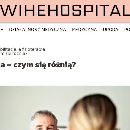
IE
DZIAŁALNOŚĆ MEDYCZNA
MEDYCYNA
URODA
PO
ilitacja, a fizjoterapia
ym się różnią?
ia – czym się różnią?