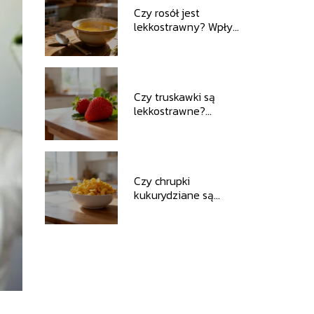
Czy rosół jest
lekkostrawny? Wpływ
na układ trawienny
Czy truskawki są
lekkostrawne?
Wartości odżywcze i
wpływ na trawienie
Czy chrupki
kukurydziane są
lekkostrawne? Fakty i
mity