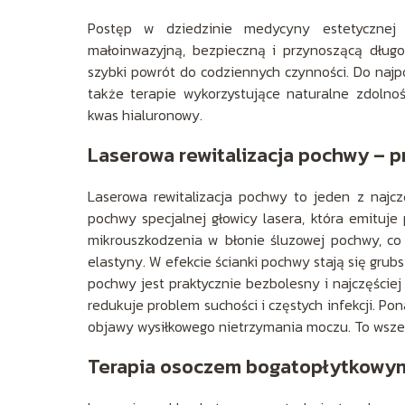
Postęp w dziedzinie medycyny estetycznej sp
małoinwazyjną, bezpieczną i przynoszącą długot
szybki powrót do codziennych czynności. Do najpo
także terapie wykorzystujące naturalne zdolnoś
kwas hialuronowy.
Laserowa rewitalizacja pochwy – p
Laserowa rewitalizacja pochwy to jeden z najc
pochwy specjalnej głowicy lasera, która emituje
mikrouszkodzenia w błonie śluzowej pochwy, co 
elastyny. W efekcie ścianki pochwy stają się grubsz
pochwy jest praktycznie bezbolesny i najczęście
redukuje problem suchości i częstych infekcji. 
objawy wysiłkowego nietrzymania moczu. To wszec
Terapia osoczem bogatopłytkowy