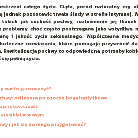
strzeni całego życia. Ciąża, poród naturalny czy o
 jednak pozostawić trwałe ślady w strefie intymnej. W
takich jak suchość pochwy, rozluźnienie jej tkanek
 problemy, choć często postrzegane jako wstydliwe, 
enę i jakość życia seksualnego. Współczesna medy
skuteczne rozwiązania, które pomagają przywrócić d
h. Rewitalizacja pochwy to odpowiedź na potrzeby kobi
się pełnią życia.
dy warto ją rozważyć?
chwy: od lasera po osocze bogatopłytkowe
zja i skuteczność
wasem hialuronowym
hwy i jak się do niego przygotować?