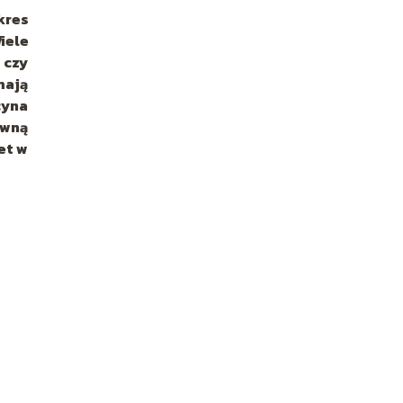
kres
iele
 czy
mają
cyna
awną
et w