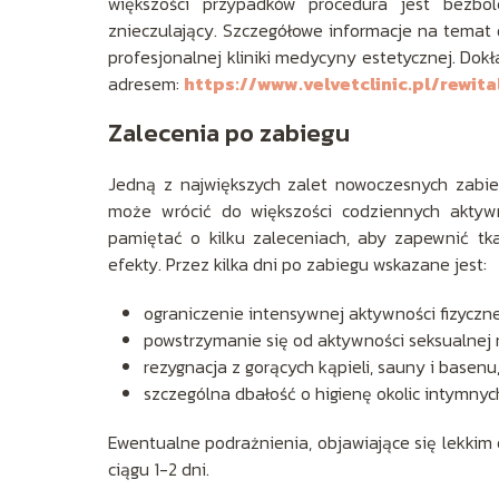
większości przypadków procedura jest bezbo
znieczulający. Szczegółowe informacje na temat
profesjonalnej kliniki medycyny estetycznej. Dokł
adresem:
https://www.velvetclinic.pl/rewit
Zalecenia po zabiegu
Jedną z największych zalet nowoczesnych zabieg
może wrócić do większości codziennych aktywn
pamiętać o kilku zaleceniach, aby zapewnić tk
efekty. Przez kilka dni po zabiegu wskazane jest:
ograniczenie intensywnej aktywności fizyczne
powstrzymanie się od aktywności seksualnej n
rezygnacja z gorących kąpieli, sauny i basenu
szczególna dbałość o higienę okolic intymnyc
Ewentualne podrażnienia, objawiające się lekkim 
ciągu 1-2 dni.