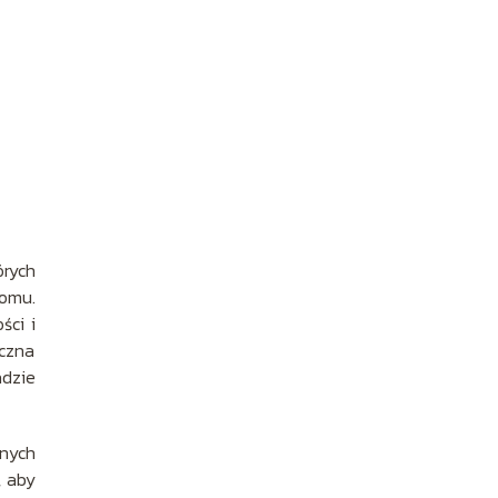
rych
romu.
ści i
aczna
adzie
znych
, aby