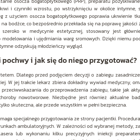
stanie osocza bogatopłytkowego (PRP), preparatu pozyskiwan
krwi i czynniki wzrostu, po wstrzyknięciu w okolice intymne, s
eg z użyciem osocza bogatopłytkowego poprawia ukrwienie tk
ć na bodźce, co bezpośrednio przekłada się na poprawę jakości 
y szeroko w medycynie estetycznej, stosowany jest główni
o modelowania i ujędrniania warg sromowych. Dzięki niemu p
intymne odzyskują młodzieńczy wygląd.
i pochwy i jak się do niego przygotować?
ytetem. Dlatego przed podjęciem decyzji o zabiegu zasadnicze
kiej. W jej trakcie lekarz zbiera dokładny wywiad medyczny, o
 przeciwwskazania do przeprowadzenia zabiegu, takie jak ak
y choroby nowotworowe. Niezbędne jest również aktualne ba
 tylko skuteczna, ale przede wszystkim w pełni bezpieczna.
maga specjalnego przygotowania ze strony pacjentki. Procedura
arunkach ambulatoryjnych. W zależności od wybranej metody, z
sera lub wykonaniu kilku precyzyjnych iniekcji preparate