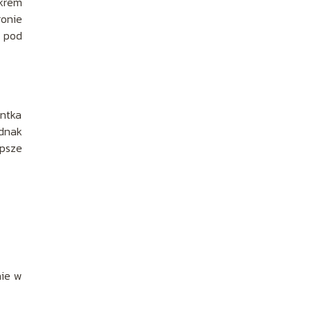
krem
ronie
t pod
entka
dnak
epsze
nie w