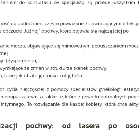
zaniem do konsultacji ze specjalistą są przede wszystkim 
nność do podrażnień, często powiązane z nawracającymi infekcj
 odczucie „luźnej” pochwy, które pojawia się najczęściej po
manie moczu, objawiające się mimowolnym popuszczaniem moc
znej,
go (dyspareunia),
, wynikające ze zmian w strukturze tkanek pochwy,
akie jak utrata jędrności i objętości.
 życia. Najczęściej z pomocy specjalistów ginekologii estety
ołomenopauzalnym, a także te, które z powodu naturalnych pro
intymnego. To rozwiązanie dla każdej kobiety, która chce akt
lizacji pochwy: od lasera po oso