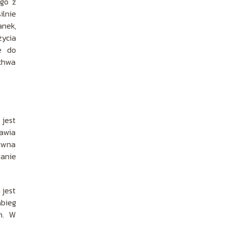
ego z
ilnie
anek,
życia
e do
ochwa
 jest
mawia
tywna
danie
 jest
abieg
m. W