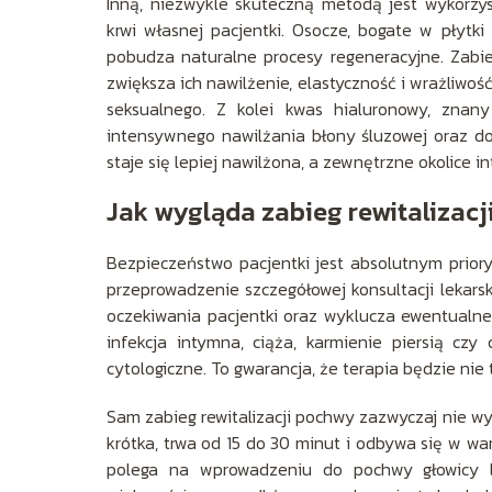
Inną, niezwykle skuteczną metodą jest wykorzy
krwi własnej pacjentki. Osocze, bogate w płytki 
pobudza naturalne procesy regeneracyjne. Zabi
zwiększa ich nawilżenie, elastyczność i wrażliwoś
seksualnego. Z kolei kwas hialuronowy, znan
intensywnego nawilżania błony śluzowej oraz d
staje się lepiej nawilżona, a zewnętrzne okolice 
Jak wygląda zabieg rewitalizacj
Bezpieczeństwo pacjentki jest absolutnym prior
przeprowadzenie szczegółowej konsultacji lekars
oczekiwania pacjentki oraz wyklucza ewentualne
infekcja intymna, ciąża, karmienie piersią cz
cytologiczne. To gwarancja, że terapia będzie nie
Sam zabieg rewitalizacji pochwy zazwyczaj nie wy
krótka, trwa od 15 do 30 minut i odbywa się w w
polega na wprowadzeniu do pochwy głowicy la