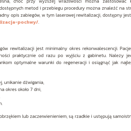
lesna, choć przy wyższej wrażliwości można zastosować 
 dostępnych metod i przebiegu procedury można znaleźć na st
adny opis zabiegów, w tym laserowej rewitalizacji, dostępny jes
alizacja-pochwy/
.
ów rewitalizacji jest minimalny okres rekonwalescencji. Pacj
ości praktycznie od razu po wyjściu z gabinetu. Należy je
ankom optymalne warunki do regeneracji i osiągnąć jak najl
j, unikanie dźwigania,
a okres około 7 dni,
,
h.
obrzękiem lub zaczerwienieniem, są rzadkie i ustępują samoist