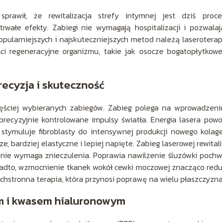
rawił, że rewitalizacja strefy intymnej jest dziś proce
rwałe efekty. Zabiegi nie wymagają hospitalizacji i pozwala
pularniejszych i najskuteczniejszych metod należą laseroterap
ci regeneracyjne organizmu, takie jak osocze bogatopłytkow
recyzja i skuteczność
zęściej wybieranych zabiegów. Zabieg polega na wprowadzen
 precyzyjnie kontrolowane impulsy światła. Energia lasera pow
stymuluje fibroblasty do intensywnej produkcji nowego kolag
e, bardziej elastyczne i lepiej napięte. Zabieg laserowej rewitali
j nie wymaga znieczulenia. Poprawia nawilżenie śluzówki pochw
Ponadto, wzmocnienie tkanek wokół cewki moczowej znacząco red
hstronna terapia, która przynosi poprawę na wielu płaszczyzna
m i kwasem hialuronowym