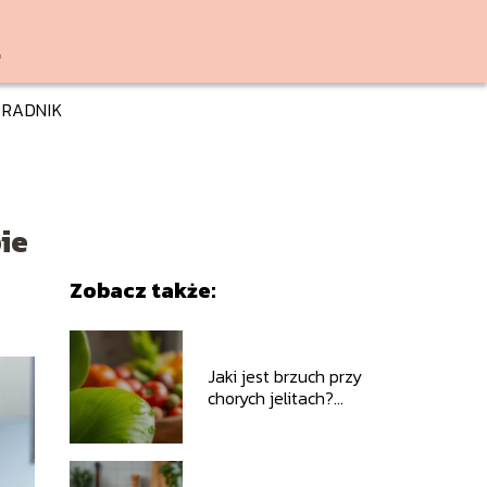
RADNIK
ie
Zobacz także:
Jaki jest brzuch przy
chorych jelitach?
Objawy i przyczyny