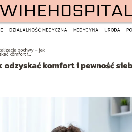
IE
DZIAŁALNOŚĆ MEDYCZNA
MEDYCYNA
URODA
PO
talizacja pochwy – jak
skać komfort i
ość siebie w strefie
mnej?
k odzyskać komfort i pewność sieb