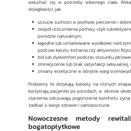
wsłuchać się w potrzeby własnego ciała. Wska
dolegliwości, jak:
uczucie suchości w pochwie, pieczenie i skło
zespół rozluźnienia pochwy, czyli subiektywne
porodzie naturalnym,
łagodne lub umiarkowane wysiłkowe nietrzy
podczas kaszlu, kichania czy aktywności fizyc
ból lub dyskomfort podczas stosunku płciowe
zmniejszenie lub brak satysfakcji seksualnej
zmiany estetyczne w obrębie warg sromowych, t
Problemy te dotykają kobiety na różnych etapach
korzystają pacjentki po porodach, w okresie ok
starzenia odczuwają pogorszenie komfortu życia 
zadbać o swoje zdrowie i samopoczucie.
Nowoczesne metody rewita
bogatopłytkowe