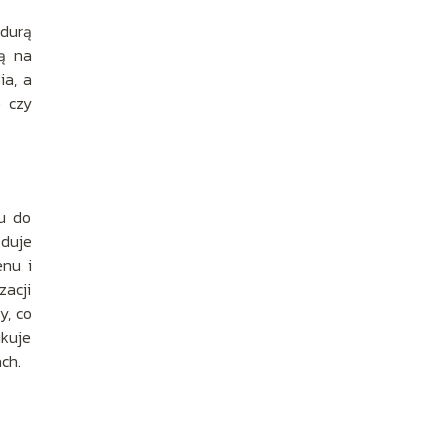
durą
ją na
ia, a
e czy
iu do
oduje
enu i
zacji
y, co
ukuje
ch.