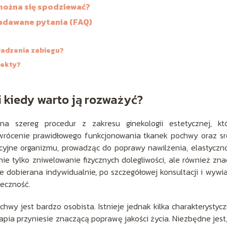
 można się spodziewać?
zadawane pytania (FAQ)
wadzenia zabiegu?
fekty?
i kiedy warto ją rozważyć?
na szereg procedur z zakresu ginekologii estetycznej, któ
wrócenie prawidłowego funkcjonowania tkanek pochwy oraz s
cyjne organizmu, prowadząc do poprawy nawilżenia, elastyczno
ie tylko zniwelowanie fizycznych dolegliwości, ale również zn
 dobierana indywidualnie, po szczegółowej konsultacji i wywi
eczność.
chwy jest bardzo osobista. Istnieje jednak kilka charakterystyc
apia przyniesie znaczącą poprawę jakości życia. Niezbędne jest