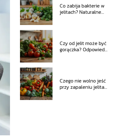
Co zabija bakterie w
jelitach? Naturalne
metody eliminacji
patogenów
Czy od jelit może być
gorączka? Odpowiedzi
na najważniejsze
pytania
Czego nie wolno jeść
przy zapaleniu jelita
grubego? Sprawdź!