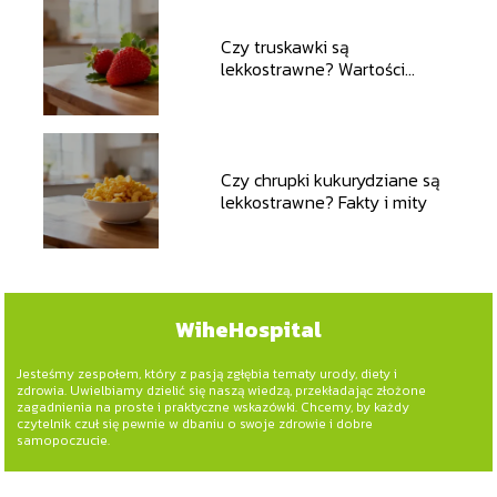
Czy truskawki są
lekkostrawne? Wartości
odżywcze i wpływ na
trawienie
Czy chrupki kukurydziane są
lekkostrawne? Fakty i mity
WiheHospital
Jesteśmy zespołem, który z pasją zgłębia tematy urody, diety i
zdrowia. Uwielbiamy dzielić się naszą wiedzą, przekładając złożone
zagadnienia na proste i praktyczne wskazówki. Chcemy, by każdy
czytelnik czuł się pewnie w dbaniu o swoje zdrowie i dobre
samopoczucie.