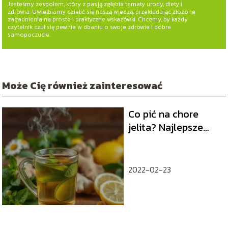
Jesteśmy zespołem, który z pasją zgłębia tematy urody, diety i
zdrowia. Uwielbiamy dzielić się naszą wiedzą, przekładając złożone
zagadnienia na proste i praktyczne wskazówki. Chcemy, by każdy
czytelnik czuł się pewnie w dbaniu o swoje zdrowie i dobre
samopoczucie.
Może Cię również zainteresować
Co pić na chore
jelita? Najlepsze
napoje dla zdrowia
jelit
2022-02-23