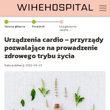
Strona główna
Poradnik
Urządzenia
cardio –
przyrządy
Urządzenia cardio – przyrządy
pozwalające na
prowadzenie
zdrowego trybu
pozwalające na prowadzenie
życia
zdrowego trybu życia
Data publikacji: 2022-02-23