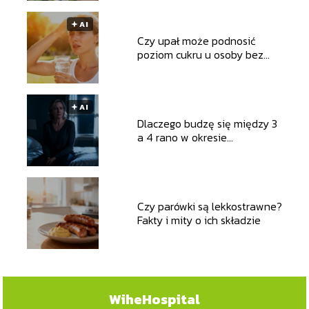
🟅 AI
Czy upał może podnosić
poziom cukru u osoby bez
cukrzycy?
🟅 AI
Dlaczego budzę się między 3
a 4 rano w okresie
perimenopauzy?
Czy parówki są lekkostrawne?
Fakty i mity o ich składzie
WiheHospital