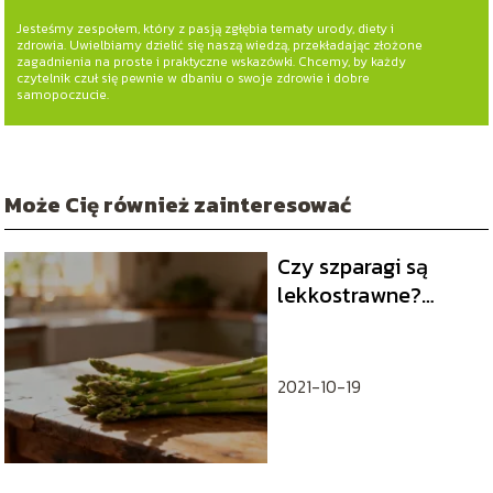
Jesteśmy zespołem, który z pasją zgłębia tematy urody, diety i
zdrowia. Uwielbiamy dzielić się naszą wiedzą, przekładając złożone
zagadnienia na proste i praktyczne wskazówki. Chcemy, by każdy
czytelnik czuł się pewnie w dbaniu o swoje zdrowie i dobre
samopoczucie.
Może Cię również zainteresować
Czy szparagi są
lekkostrawne?
Właściwości
zdrowotne warzyw
2021-10-19